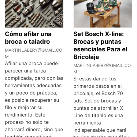
Cómo afilar una
Set Bosch X-line:
broca o taladro
Brocas y puntas
esenciales Para el
MARTINLABERY@GMAIL.CO
Bricolaje
M
Afilar una broca puede
MARTINLABERY@GMAIL.CO
parecer una tarea
M
complicada, pero con las
Si estás dando tus
herramientas adecuadas
primeros pasos en el
y un poco de práctica,
bricolaje, el Bosch 70
es posible recuperar su
uds. Set de brocas y
filo y mejorar su
puntas de atornillar X-
rendimiento. Este
Line de titanio es una
proceso no solo te
herramienta
ahorrará dinero, sino que
indispensable que hará
también garantizará