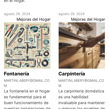
en el hogar.
agosto 29, 2024
agosto 29, 2024
Mejoras del Hogar
Mejoras del Hogar
Fontanería
Carpintería
MARTINLABERY@GMAIL.CO
MARTINLABERY@GMAIL.CO
M
M
La fontanería en el hogar
La carpintería doméstica
es fundamental para el
es una habilidad
buen funcionamiento de
invaluable para mantener
nuestras instalaciones de
y mejorar los muebles de