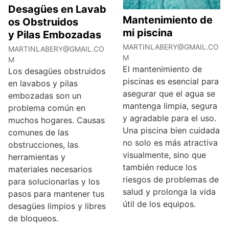
Desagües en Lavab
Mantenimiento de
os Obstruidos
mi piscina
y Pilas Embozadas
MARTINLABERY@GMAIL.CO
MARTINLABERY@GMAIL.CO
M
M
El mantenimiento de
Los desagües obstruidos
piscinas es esencial para
en lavabos y pilas
asegurar que el agua se
embozadas son un
mantenga limpia, segura
problema común en
y agradable para el uso.
muchos hogares. Causas
Una piscina bien cuidada
comunes de las
no solo es más atractiva
obstrucciones, las
visualmente, sino que
herramientas y
también reduce los
materiales necesarios
riesgos de problemas de
para solucionarlas y los
salud y prolonga la vida
pasos para mantener tus
útil de los equipos.
desagües limpios y libres
de bloqueos.