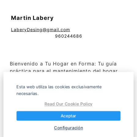
Martin Labery
LaberyDesing@gmail.com
960244686
Bienvenido a Tu Hogar en Forma: Tu guía
práctica para el mantenimiento del hogar.
Encuentra consejos útiles y soluciones paso
a paso para electricidad, fontanería,
Esta web utiliza las cookies exclusivamente
calefacción, refrigeración, carpintería, y
necesarias.
más. Ya sea en el interior o en el exterior,
Read Our Cookie Policy
incluyendo piscina y jardín, te ayudamos a
resolver problemas y mantener tu hogar en
Aceptar
perfecto estado.
Configuración