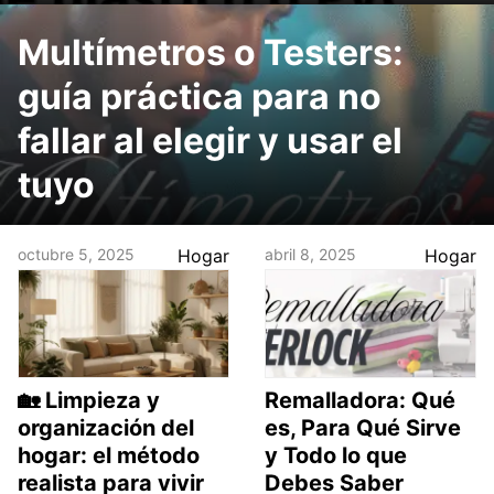
Multímetros o Testers:
guía práctica para no
fallar al elegir y usar el
tuyo
octubre 5, 2025
Hogar
abril 8, 2025
Hogar
🏡 Limpieza y
Remalladora: Qué
organización del
es, Para Qué Sirve
hogar: el método
y Todo lo que
realista para vivir
Debes Saber