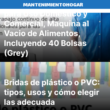
Envasadora al Vacío 4 en 1
Saltar
MANTENIMIENTOHOGAR
al
para Uso Doméstico y
contenido
Comercial, Maquina al
Vacio de Alimentos,
Incluyendo 40 Bolsas
(Grey)
Bridas de plástico o PVC:
tipos, usos y cómo elegir
las adecuada