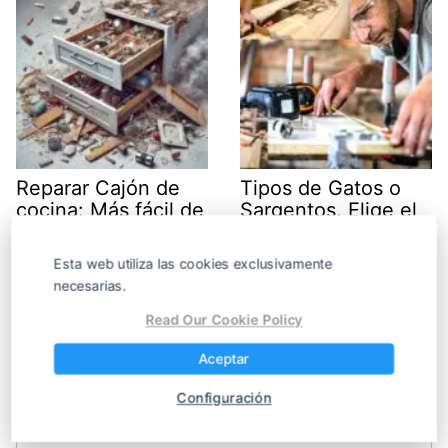
Reparar Cajón de
Tipos de Gatos o
cocina: Más fácil de
Sargentos. Elige el
lo que crees
más adecuado para
tu proyecto!
Esta web utiliza las cookies exclusivamente
necesarias.
Read Our Cookie Policy
Deja una respuesta
Aceptar
Tu dirección de correo electrónico no será publicada.
Los campos
obligatorios están marcados con
*
Configuración