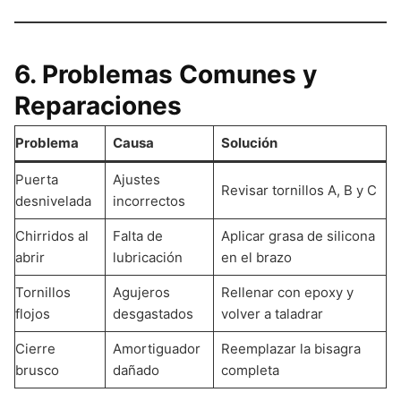
6. Problemas Comunes y
Reparaciones
Problema
Causa
Solución
Puerta
Ajustes
Revisar tornillos A, B y C
desnivelada
incorrectos
Chirridos al
Falta de
Aplicar grasa de silicona
abrir
lubricación
en el brazo
Tornillos
Agujeros
Rellenar con epoxy y
flojos
desgastados
volver a taladrar
Cierre
Amortiguador
Reemplazar la bisagra
brusco
dañado
completa