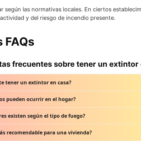
r según las normativas locales. En ciertos establecimi
 actividad y del riesgo de incendio presente.
s FAQs
as frecuentes sobre tener un extintor
te tener un extintor en casa?
a permite actuar de forma inmediata ante un incendio, evit
ios pueden ocurrir en el hogar?
ayores antes de la llegada de los servicios de emergencia
la seguridad de la familia.
sentarse incendios por instalaciones eléctricas defectuosas
res existen según el tipo de fuego?
 inflamables mal almacenados. Identificar los riesgos ayuda a
can según el tipo de fuego: A (materiales sólidos como mader
 más recomendable para una vivienda?
s), D (metales combustibles) y F/K (aceites y grasas de cocina