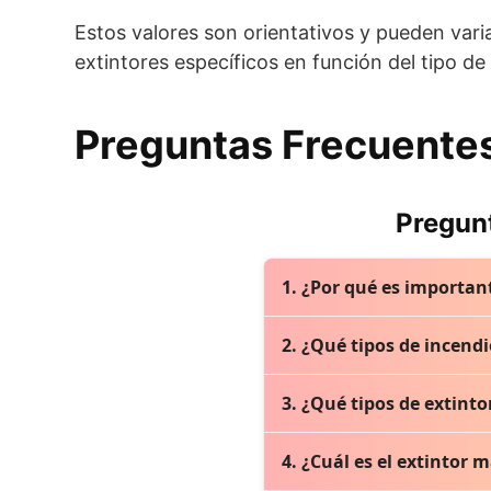
Estos valores son orientativos y pueden varia
extintores específicos en función del tipo de
Preguntas Frecuente
Pregunt
1. ¿Por qué es importan
Tener un extintor en cas
2. ¿Qué tipos de incend
propague y cause daños m
la protección del hogar y 
En la vivienda pueden pre
3. ¿Qué tipos de extinto
en la cocina o materiales
adecuado.
Los extintores se clasifi
4. ¿Cuál es el extintor
inflamables), C (eléctrico