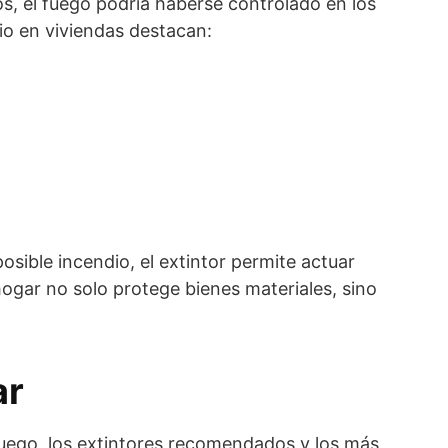
s, el fuego podría haberse controlado en los
io en viviendas destacan:
osible incendio, el extintor permite actuar
hogar no solo protege bienes materiales, sino
ar
 fuego, los extintores recomendados y los más