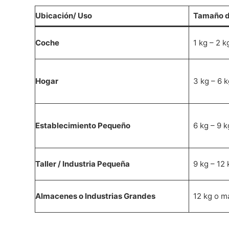
Ubicación/ Uso
Tamaño de
Coche
1 kg – 2 k
Hogar
3 kg – 6 k
Establecimiento Pequeño
6 kg – 9 k
Taller / Industria Pequeña
9 kg – 12 
Almacenes o Industrias Grandes
12 kg o m